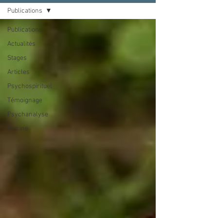
Publications
Publications
Actualités
Stages
Articles
Psychospirituel
Témoignage
Psychanalyse
Piscine