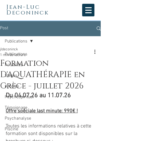
Jean-Luc
Deconinck
Post
Publications
jldeconinck
Publications
1 min de lecture
Formation
Actualités
D'AQUATHÉRAPIE en
Stages
Grèce - juillet 2026
Articles
Du 04.07.26 au 11.07.26
Psychospirituel
Témoignage
Offre spéciale last minute: 990€ !
Psychanalyse
Toutes les informations relatives à cette 
Piscine
formation sont disponibles sur la 